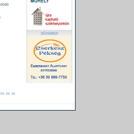
solódó
a
BŐVEBBEN
25. 09. 24.