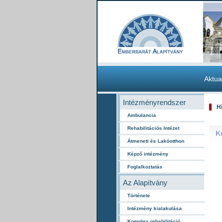
Aktua
Intézményrendszer
H
Ambulancia
Rehabilitációs Intézet
K
Átmeneti és Lakóotthon
Képző intézmény
Foglalkoztatás
Az Alapítvány
Története
Intézmény kialakulása
Komplex rehabilitáció