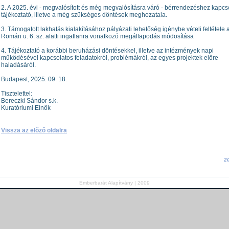
2. A 2025. évi - megvalósított és még megvalósításra váró - bérrendezéshez kapc
tájékoztató, illetve a még szükséges döntések meghozatala.
3. Támogatott lakhatás kialakításához pályázati lehetőség igénybe vételi feltétele 
Román u. 6. sz. alatti ingatlanra vonatkozó megállapodás módosítása
4. Tájékoztató a korábbi beruházási döntésekkel, illetve az intézmények napi
működésével kapcsolatos feladatokról, problémákról, az egyes projektek előre
haladásáról.
Budapest, 2025. 09. 18.
Tisztelettel:
Bereczki Sándor s.k.
Kuratóriumi Elnök
Vissza az előző oldalra
20
Emberbarát Alapítvány | 2009