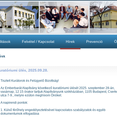
litások
Felvétel / Kapcsolat
Hírek
Prevenció
Ö
írek
uratóriumi ülés, 2025.09.28.
Tisztelt Kurátorok és Felügyelő Bizottság!
Az Emberbarát Alapítvány következő kuratóriumi ülését 2025. szeptember 28-án,
vasárnap, 12:15 órakor tartjuk Alapítványunk székházában, 1105 Budapest, Cserk
utca 7-9., melyre ezúton meghívom Önöket.
A napirendi pontok:
1. Külső férőhely engedélyeztetésével kapcsolatos szabályzatok és egyéb
dokumentumok elfogadása