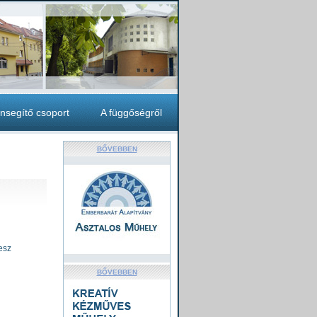
nsegítő csoport
A függőségről
BŐVEBBEN
esz
BŐVEBBEN