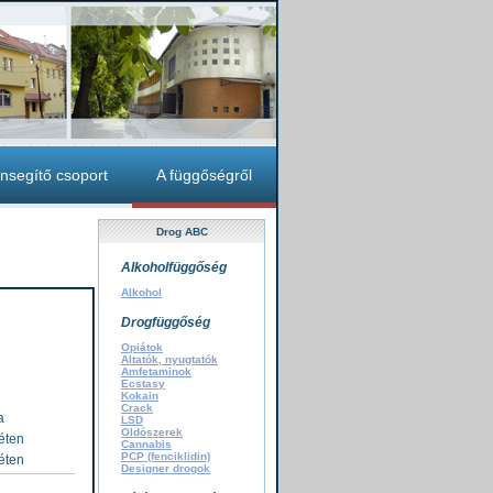
nsegítő csoport
A függőségről
Drog ABC
Alkoholfüggőség
Alkohol
Drogfüggőség
Opiátok
Altatók, nyugtatók
Amfetaminok
Ecstasy
Kokain
Crack
a
LSD
Oldószerek
éten
Cannabis
PCP (fenciklidin)
éten
Designer drogok