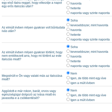
egy első italra reggel, hogy elkezdje a napot
havonta
egy erős italozás után?
hetente
naponta vagy szinte naponta
Soha
kevesebbszer, mint havonta
Az elmúlt évben milyen gyakran volt bűntudata
havonta
ivás után?
hetente
naponta vagy szinte naponta
Soha
kevesebbszer, mint havonta
Az elmúlt évben milyen gyakran történt, hogy
nem emlékezett arra, hogy mi történt az este
havonta
italozás miatt?
hetente
naponta vagy szinte naponta
Nem
Megsérült-e Ön vagy valaki más az italozása
Igen, de több mint egy éve
miatt?
igen a múlt évben
Nem
Aggódott-e már rokon, barát, orvos vagy
egészségügyi dolgozó az ivása miatt és
Igen, de több mint egy éve
javasolta-e a csökkentését?
Igen a múlt évben