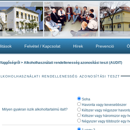
litások
Felvétel / Kapcsolat
Hírek
Prevenció
Ö
 függőségről > Alkoholhasználati rendellenesség azonosítási teszt (AUDIT)
lkoholhasználati rendellenesség azonosítási teszt
Soha
Havonta vagy kevesebbszer
Milyen gyakran iszik alkoholtartalmú italt?
Kétszer vagy négyszer havont
Kétszer vagy háromszor egy h
Négyszer vagy többször egy h