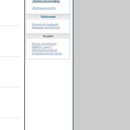
Játékszenvedély
Játékszenvedély
Táblázatok
Szerek és hatások
Hepatitis fertőzések
Tesztek
Kóros szerencse-
játékos vagy?
Alkoholhasználati
rendellenesség teszt