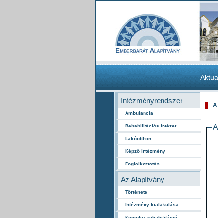
Aktua
Intézményrendszer
A
Ambulancia
Rehabilitációs Intézet
A
Lakóotthon
Képző intézmény
Foglalkoztatás
Az Alapítvány
Története
Intézmény kialakulása
Komplex rehabilitáció