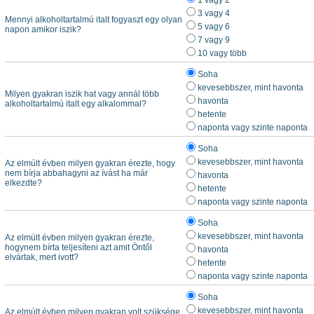
1 vagy 2
3 vagy 4
Mennyi alkoholtartalmú italt fogyaszt egy olyan
5 vagy 6
napon amikor iszik?
7 vagy 9
10 vagy több
Soha
kevesebbszer, mint havonta
Milyen gyakran iszik hat vagy annál több
havonta
alkoholtartalmú italt egy alkalommal?
hetente
naponta vagy szinte naponta
Soha
kevesebbszer, mint havonta
Az elmúlt évben milyen gyakran érezte, hogy
nem bírja abbahagyni az ívást ha már
havonta
elkezdte?
hetente
naponta vagy szinte naponta
Soha
kevesebbszer, mint havonta
Az elmúlt évben milyen gyakran érezte,
hogynem bírta teljesíteni azt amit Öntől
havonta
elvártak, mert ivott?
hetente
naponta vagy szinte naponta
Soha
kevesebbszer, mint havonta
Az elmúlt évben milyen gyakran volt szüksége