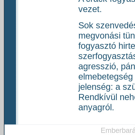
vezet.
Sok szenvedéss
megvonási tüne
fogyasztó hirt
szerfogyasztás
agresszió, pá
elmebetegség f
jelenség: a sz
Rendkívül nehé
anyagról.
Emberbarát