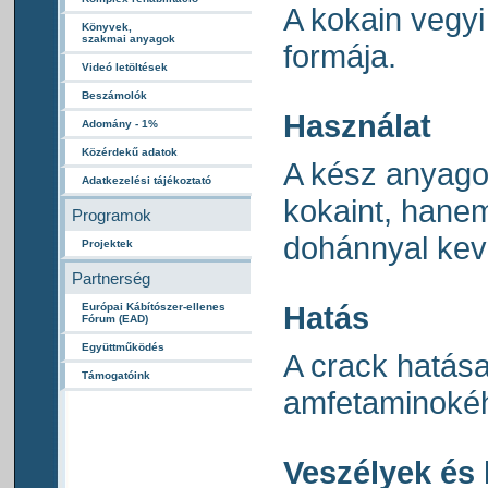
A kokain vegyi 
Könyvek,
szakmai anyagok
formája.
Videó letöltések
Beszámolók
Használat
Adomány - 1%
Közérdekű adatok
A kész anyagot
Adatkezelési tájékoztató
kokaint, hane
Programok
dohánnyal keve
Projektek
Partnerség
Hatás
Európai Kábítószer-ellenes
Fórum (EAD)
Együttműködés
A crack hatás
Támogatóink
amfetaminoké
Veszélyek és