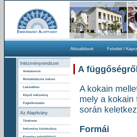
Aktualitások
Felvétel / Kapc
Intézményrendszer
A függőségrő
Ambulancia
Rehabilitációs Intézet
A kokain mellet
Lakóotthon
Képző intézmény
mely a kokain 
Foglalkoztatás
során keletkez
Az Alapítvány
Története
Formái
Intézmény kialakulása
Komplex rehabilitáció