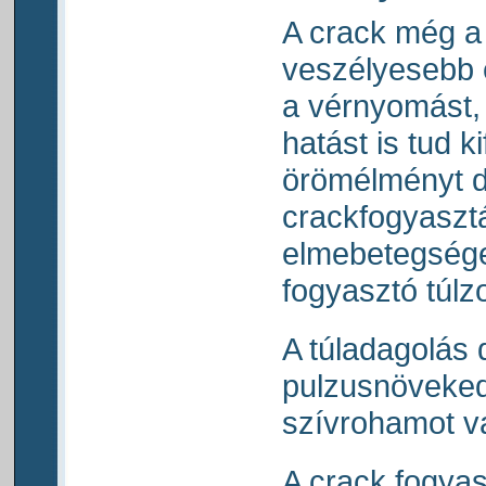
A crack még a 
veszélyesebb 
a vérnyomást,
hatást is tud ki
örömélményt d
crackfogyaszt
elmebetegséget
fogyasztó túlz
A túladagolás
pulzusnöveked
szívrohamot v
A crack fogyas