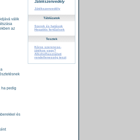
Játékszenvedély
Játékszenvedély
Táblázatok
djává válik
átszása
Szerek és hatások
ezekben az
Hepatitis fertőzések
Tesztek
Kóros szerencse-
játékos vagy?
Alkoholhasználati
rendellenesség teszt
 a
 késztetésnek
, ha pedig
mberekkel és
ként