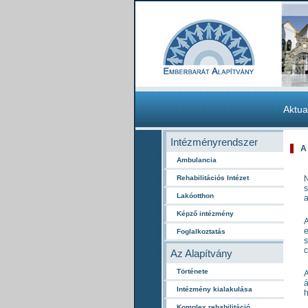
Aktua
Intézményrendszer
A
Ambulancia
Rehabilitációs Intézet
N
s
Lakóotthon
a
Képző intézmény
A
e
Foglalkoztatás
s
Az Alapítvány
Története
A
á
Intézmény kialakulása
h
Komplex rehabilitáció