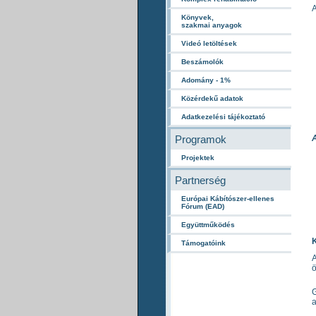
A
Könyvek,
szakmai anyagok
Videó letöltések
Beszámolók
Adomány - 1%
Közérdekű adatok
Adatkezelési tájékoztató
Programok
A
Projektek
Partnerség
Európai Kábítószer-ellenes
Fórum (EAD)
Együttműködés
Támogatóink
A
ö
G
a