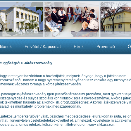
litások
Felvétel / Kapcsolat
Hírek
Prevenció
Ö
 függőségről > Játékszenvedély
agy teret nyert hazánkban a hazárdjáték, melynek lényege, hogy a játékos nem
zórakozásból, hanem a nagy nyeremény reményében tesz kockára egy bizonyos ö
melynek végzetes formája a kóros játékszenvedély.
 patologikus játékszenvedély igen jelentős társadalmi probléma, mert gyakran telj
lszegényedés és súlyos szociális konfliktusok sora a következménye. A kóros játé
ok tekintetben hasonló az alkohol-, ill. drogfüggőséghez. A kóros játékszenvedély m
családi és munkahelyi problémák megszaporodnak.
 játékos „emberkerülővé” válik, pszichés megbetegedései eluralkodnak rajta, és 
rthat. Törvénytelen cselekedeteket követhet el, a hitelezők követelése miatt rákény
ogy, eladja fontos értékeit, kölcsönkérjen, illetve lopjon, vagy sikkasszon.