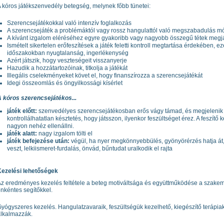
 kóros játékszenvedély betegség, melynek főbb tünetei:
Szerencsejátékokkal való intenzív foglalkozás
A szerencsejáték a problémáktól vagy rossz hangulattól való megszabadulás mó
A kívánt izgalom eléréséhez egyre gyakoribb vagy nagyobb összegű tétek megj
Ismételt sikertelen erőfeszítések a játék feletti kontroll megtartása érdekében, 
időszakokban nyugtalanság, ingerlékenység
Azért játszik, hogy veszteségeit visszanyerje
Hazudik a hozzátartozóinak, titkolja a játékát
Illegális cselekményeket követ el, hogy finanszírozza a szerencsejátékát
Idegi összeomlás és öngyilkossági kísérlet
 kóros szerencsejátékos...
játék előtt:
szenvedélyes szerencsejátékosban erős vágy támad, és megjelenik
kontrollálhatatlan késztetés, hogy játsszon, ilyenkor feszültséget érez. A feszítő
nagyon nehéz ellenállni.
játék alatt:
nagy izgalom tölti el
játék befejezése után:
végül, ha nyer megkönnyebbülés, gyönyörérzés hatja át
veszt, lelkiismeret-furdalás, önvád, bűntudat uralkodik el rajta
Kezelési lehetőségek
z eredményes kezelés feltétele a beteg motiváltsága és együttműködése a szake
nkéntes segítőkkel.
yógyszeres kezelés. Hangulatzavaraik, feszültségük kezelhető, kiegészítő terápia
lkalmazzák.