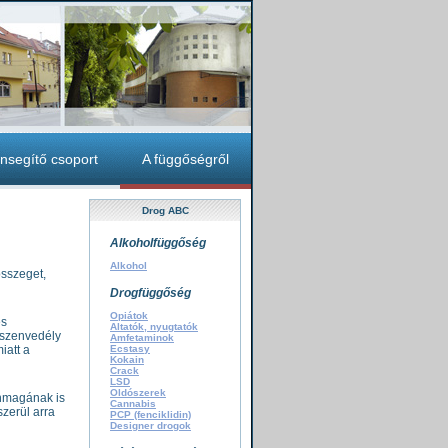
nsegítő csoport
A függőségről
Drog ABC
Alkoholfüggőség
Alkohol
sszeget,
Drogfüggőség
Opiátok
es
Altatók, nyugtatók
kszenvedély
Amfetaminok
iatt a
Ecstasy
Kokain
Crack
LSD
Oldószerek
önmagának is
Cannabis
szerül arra
PCP (fenciklidin)
Designer drogok