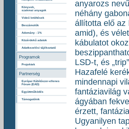
anyarozs nevű
Könyvek,
néhány gabona
szakmai anyagok
Videó letöltések
állította elő az
Beszámolók
amid), és véle
Adomány - 1%
kábulatot okoz
Közérdekű adatok
Adatkezelési tájékoztató
beszippanthat
Programok
LSD-t, és „trip”
Projektek
Hazafelé keré
Partnerség
mindennapi vil
Európai Kábítószer-ellenes
Fórum (EAD)
fantáziavilág v
Együttműködés
ágyában fekve
Támogatóink
érzett, fantázi
Ugyanilyen tap