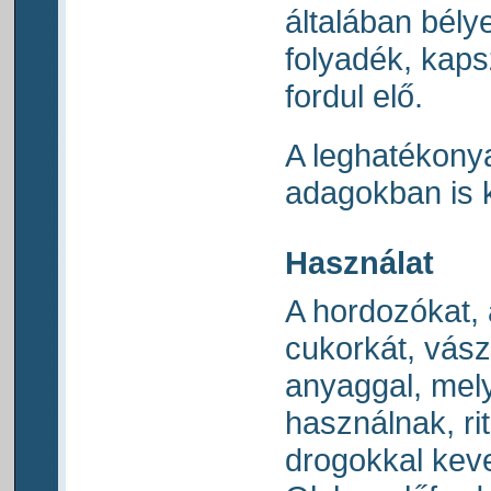
általában bély
folyadék, kaps
fordul elő.
A leghatékonya
adagokban is ki
Használat
A hordozókat, 
cukorkát, vászn
anyaggal, mely
használnak, ri
drogokkal kev