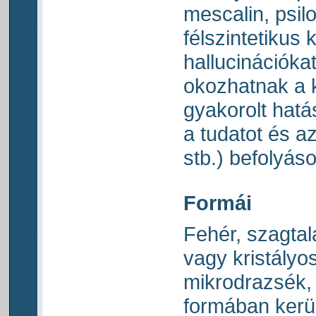
mescalin, psil
félszintetikus
hallucinációka
okozhatnak a 
gyakorolt hatá
a tudatot és az
stb.) befolyás
Formái
Fehér, szagtal
vagy kristályos
mikrodrazsék,
formában kerü