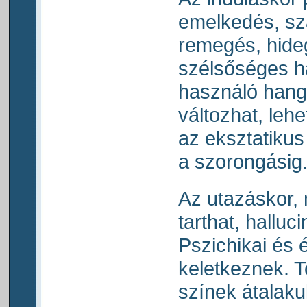
emelkedés, sz
remegés, hide
szélsőséges ha
használó hang
változhat, lehe
az eksztatikus
a szorongásig
Az utazáskor, 
tarthat, halluci
Pszichikai és 
keletkeznek. T
színek átalak