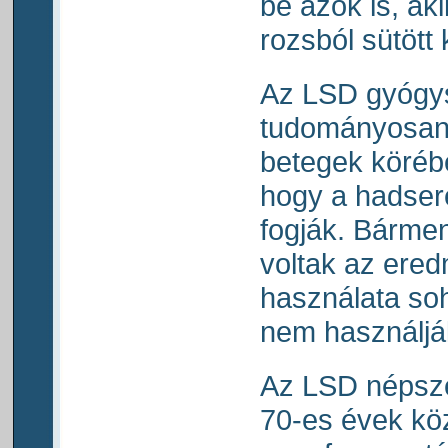
be azok is, ak
rozsból sütött 
Az LSD gyógys
tudományosan k
betegek körébe
hogy a hadser
fogják. Bárme
voltak az ered
használata soh
nem használjá
Az LSD népsz
70-es évek közö