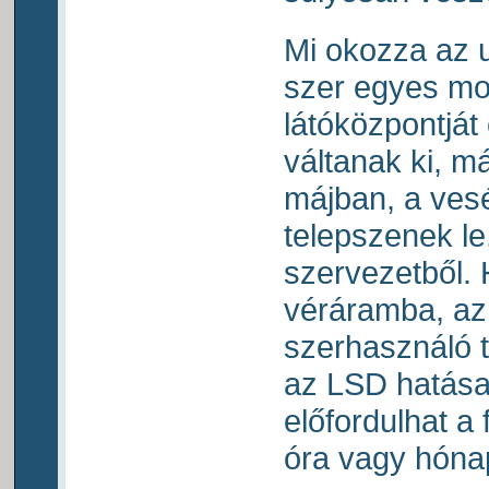
Mi okozza az u
szer egyes mo
látóközpontját 
váltanak ki, m
májban, a ves
telepszenek le
szervezetből. 
véráramba, az
szerhasználó t
az LSD hatása 
előfordulhat a
óra vagy hónap