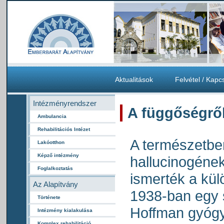
Aktualitások
Felvétel / Kapc
Intézményrendszer
A függőségrő
Ambulancia
Rehabilitációs Intézet
A természetben
Lakóotthon
Képző intézmény
hallucinogéne
Foglalkoztatás
ismerték a kül
Az Alapítvány
1938-ban egy s
Története
Hoffman gyógy
Intézmény kialakulása
Komplex rehabilitáció