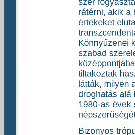
szer fogyaszt
rátérni, akik 
értékeket eluta
transzcendentál
Könnyűzenei ko
szabad szere
középpontjába 
tiltakoztak has
látták, milyen 
droghatás alá k
1980-as évek 
népszerűségét
Bizonyos trópu