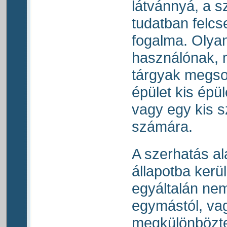
látvánnyá, a sz
tudatban felcse
fogalma. Olya
használónak, m
tárgyak megs
épület kis épü
vagy egy kis 
számára.
A szerhatás al
állapotba kerü
egyáltalán nem
egymástól, va
megkülönbözte