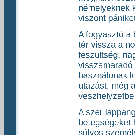
némelyeknek 
viszont pánikot 
A fogyasztó a 
tér vissza a n
feszültség, na
visszamaradó h
használónak le
utazást, még a
vészhelyzetbe
A szer lappang
betegségeket h
súlyos személ