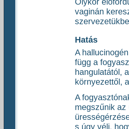
Olykor előford
vaginán kereszt
szervezetükbe
Hatás
A hallucinogén
függ a fogyaszt
hangulatától, 
környezettől, a
A fogyasztónak
megszűnik az 
ürességérzése
s úgy véli, ho