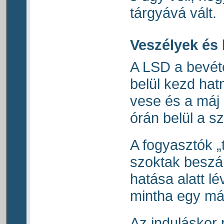
tárgyává vált.
Veszélyek és
A LSD a bevéte
belül kezd hat
vese és a máj 
órán belül a sz
A fogyasztók „t
szoktak beszá
hatása alatt l
mintha egy más
Az induláskor 