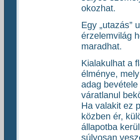
okozhat.
Egy „utazás” 
érzelemvilág h
maradhat.
Kialakulhat a f
élménye, mely 
adag bevétele 
váratlanul bek
Ha valakit ez 
közben ér, kü
állapotba kerü
súlyosan veszé