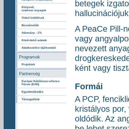
betegek izgatot
Könyvek,
hallucinációjuk
szakmai anyagok
Videó letöltések
Beszámolók
A PeaCe Pill-
Adomány - 1%
vagy angyalpo
Közérdekű adatok
nevezett anyago
Adatkezelési tájékoztató
drogkeresked
Programok
Projektek
ként vagy tisz
Partnerség
Európai Kábítószer-ellenes
Formái
Fórum (EAD)
Együttműködés
A PCP, fencikli
Támogatóink
kristályos por,
oldódik. Az an
be lehet szere