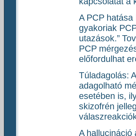
kapcsolatát a k
A PCP hatása 
gyakoriak PCP
utazások.” Tov
PCP mérgezés 
előfordulhat er
Túladagolás: 
adagolható mé
esetében is, i
skizofrén jelle
válaszreakciók
A hallucináció 