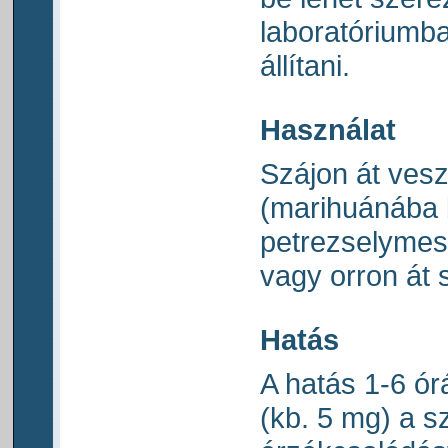
laboratóriumba
állítani.
Használat
Szájon át veszi
(marihuánába 
petrezselymes 
vagy orron át 
Hatás
A hatás 1-6 órá
(kb. 5 mg) a s