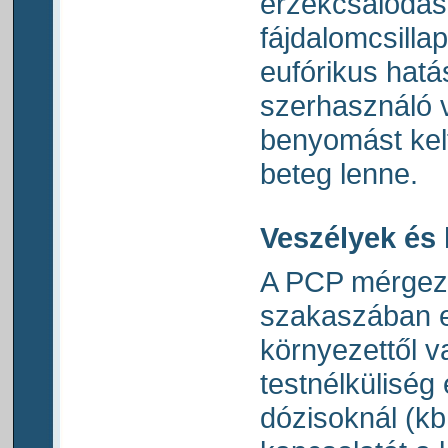
érzékcsalódás
fájdalomcsillap
eufórikus hatá
szerhasználó 
benyomást kel
beteg lenne.
Veszélyek és
A PCP mérgezé
szakaszában el
környezettől v
testnélküliség
dózisoknál (kb.