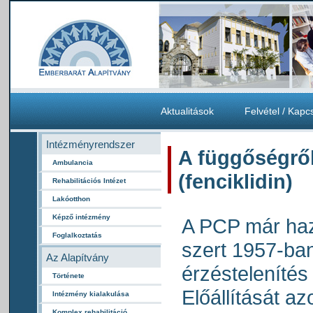
Aktualitások
Felvétel / Kapc
Intézményrendszer
A függőségrő
Ambulancia
(fenciklidin)
Rehabilitációs Intézet
Lakóotthon
Képző intézmény
A PCP már haz
Foglalkoztatás
szert 1957-ban
Az Alapítvány
érzéstelenítés 
Története
Előállítását az
Intézmény kialakulása
Komplex rehabilitáció