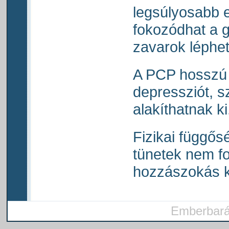
legsúlyosabb 
fokozódhat a g
zavarok léphet
A PCP hosszú 
depressziót, s
alakíthatnak ki
Fizikai függős
tünetek nem fo
hozzászokás ki
Emberbarát