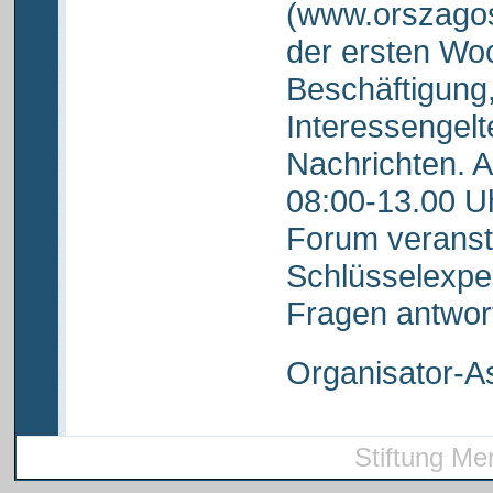
(www.orszagos
der ersten Woc
Beschäftigung
Interessengel
Nachrichten. 
08:00-13.00 Uh
Forum veranst
Schlüsselexper
Fragen antwor
Organisator-As
Stiftung Me