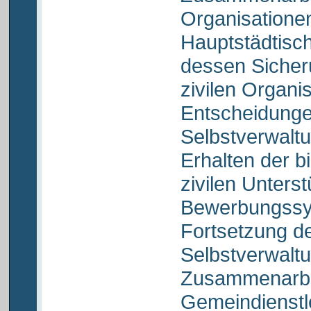
Organisatione
Hauptstädtisch
dessen Sicher
zivilen Organi
Entscheidunge
Selbstverwalt
Erhalten der 
zivilen Unters
Bewerbungssy
Fortsetzung d
Selbstverwal
Zusammenarbe
Gemeindienstl