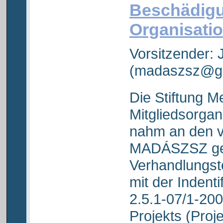
Beschädig
Organisat
Vorsitzender:
(madaszsz@gm
Die Stiftung M
Mitgliedsorga
nahm an den 
MADÁSZSZ gem
Verhandlungst
mit der Inden
2.5.1-07/1-20
Projekts (Proje