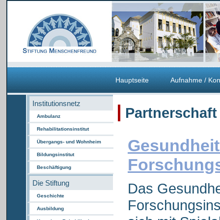
Hauptseite
Aufnahme / Kon
Institutionsnetz
Partnerschaf
Ambulanz
Rehabilitationsinstitut
Gesundheit
Übergangs- und Wohnheim
Bildungsinstitut
Forschungs
Beschäftigung
Die Stiftung
Das Gesundhei
Geschichte
Forschungsinsti
Ausbildung