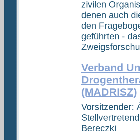
zivilen Organi
denen auch die
den Frageboge
geführten - da
Zweigsforschun
Verband Un
Drogenthera
(MADRISZ)
Vorsitzender:
Stellvertreten
Bereczki