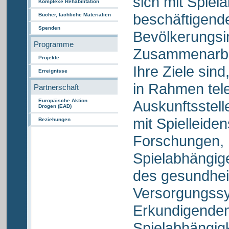
sich mit Spiel
Komplexe Rehabilitation
beschäftigende
Bücher, fachliche Materialien
Spenden
Bevölkerungsi
Programme
Zusammenarbei
Projekte
Ihre Ziele sind
Erreignisse
in Rahmen tel
Partnerschaft
Auskunftsstell
Europäische Aktion
Drogen (EAD)
mit Spielleide
Beziehungen
Forschungen, N
Spielabhängig
des gesundhei
Versorgungssys
Erkundigenden
Spielabhängig