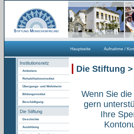
Hauptseite
Aufnahme / Kon
Institutionsnetz
Die Stiftung 
Ambulanz
Rehabilitationsinstitut
Übergangs- und Wohnheim
Wenn Sie die 
Bildungsinstitut
gern unterst
Beschäftigung
Die Stiftung
Ihre Spe
Geschichte
Konton
Ausbildung