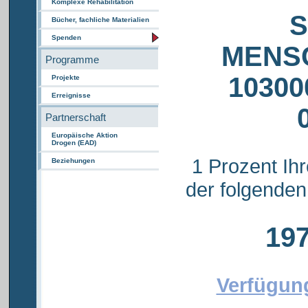
Komplexe Rehabilitation
S
Bücher, fachliche Materialien
Spenden
MENS
Programme
10300
Projekte
Erreignisse
Partnerschaft
Europäische Aktion
Drogen (EAD)
1 Prozent Ih
Beziehungen
der folgende
197
Verfügung