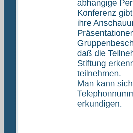
abhängige Per
Konferenz gibt
ihre Anschauu
Präsentatione
Gruppenbeschä
daß die Teiln
Stiftung erken
teilnehmen.
Man kann sich
Telephonnumm
erkundigen.