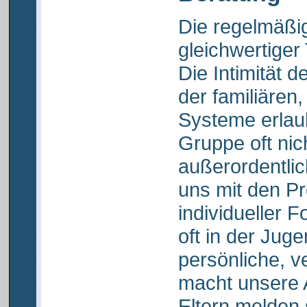
Die regelmäßig
gleichwertiger
Die Intimität 
der familiären,
Systeme erlau
Gruppe oft nic
außerordentli
uns mit den P
individueller 
oft in der Jug
persönliche, v
macht unsere A
Eltern melden 