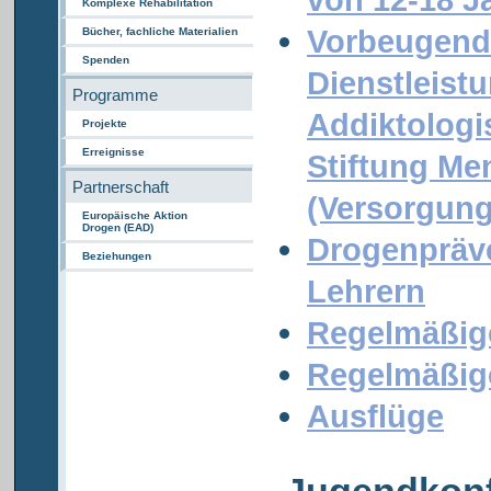
Komplexe Rehabilitation
Vorbeugend
Bücher, fachliche Materialien
Spenden
Dienstleist
Programme
Addiktolog
Projekte
Erreignisse
Stiftung M
Partnerschaft
(Versorgun
Europäische Aktion
Drogen (EAD)
Drogenpräv
Beziehungen
Lehrern
Regelmäßig
Regelmäßige
Ausflüge