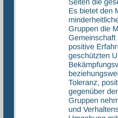
Seiten die ges
Es bietet den 
minderheitliche
Gruppen die Mö
Gemeinschaft 
positive Erfah
geschützten 
Bekämpfungswe
beziehungsweis
Toleranz, posi
gegenüber der
Gruppen nehme
und Verhaltens