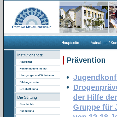
Hauptseite
Aufnahme / Kon
Institutionsnetz
Prävention
Ambulanz
Rehabilitationsinstitut
Jugendkonf
Übergangs- und Wohnheim
Bildungsinstitut
Drogenpräv
Beschäftigung
der Hilfe de
Die Stiftung
Geschichte
Gruppe für 
Ausbildung
von 12-18 J