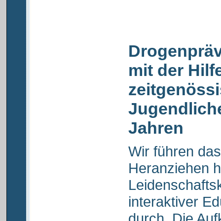
Drogenprä
mit der Hilf
zeitgenöss
Jugendliche
Jahren
Wir führen da
Heranziehen h
Leidenschafts
interaktiver E
durch. Die Au