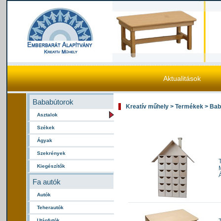
Aktualitások
Bababútorok
Kreatív műhely > Termékek > Bab
Asztalok
Székek
Ágyak
Szekrények
Kiegészítők
Fa autók
Autók
Teherautók
Utánfutók