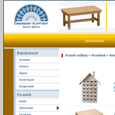
Aktualitások
Bababútorok
Kreatív műhely > Termékek > Teh
Asztalok
Székek
Ágyak
Szekrények
Kiegészítők
Fa autók
Autók
Teherautók
Utánfutók