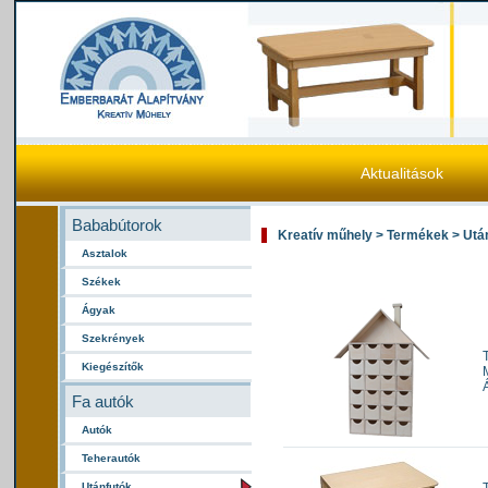
Aktualitások
Bababútorok
Kreatív műhely > Termékek > Utá
Asztalok
Székek
Ágyak
Szekrények
Kiegészítők
Fa autók
Autók
Teherautók
Utánfutók