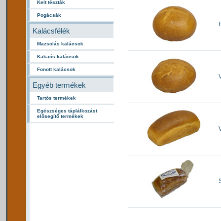
Kelt tészták
Pogácsák
Kalácsfélék
Mazsolás kalácsok
Kakaós kalácsok
Fonott kalácsok
Egyéb termékek
Tartós termékek
Egészséges táplálkozást
elősegítő termékek