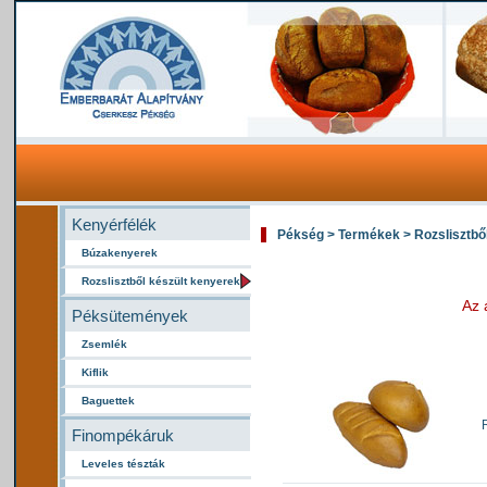
Kenyérfélék
Pékség > Termékek > Rozslisztbő
Búzakenyerek
Rozslisztből készült kenyerek
Az 
Péksütemények
Zsemlék
Kiflik
Baguettek
Finompékáruk
Leveles tészták