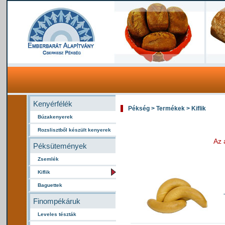
Kenyérfélék
Pékség > Termékek > Kiflik
Búzakenyerek
Rozslisztből készült kenyerek
Az 
Péksütemények
Zsemlék
Kiflik
Baguettek
Finompékáruk
Leveles tészták