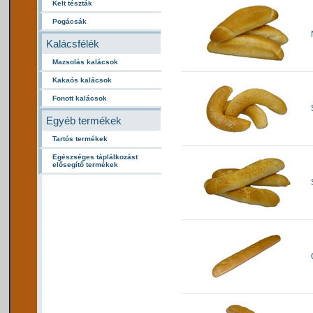
Kelt tészták
Pogácsák
Kalácsfélék
Mazsolás kalácsok
Kakaós kalácsok
Fonott kalácsok
Egyéb termékek
Tartós termékek
Egészséges táplálkozást
elősegítő termékek