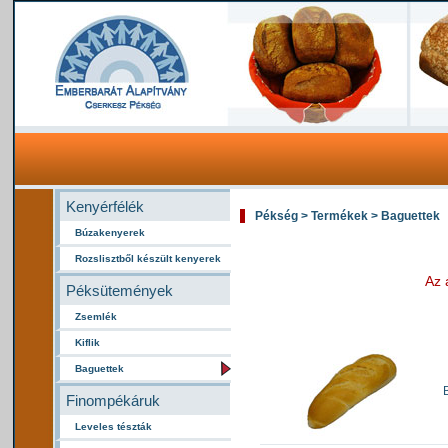
Kenyérfélék
Pékség > Termékek > Baguettek
Búzakenyerek
Rozslisztből készült kenyerek
Az 
Péksütemények
Zsemlék
Kiflik
Baguettek
Finompékáruk
Leveles tészták