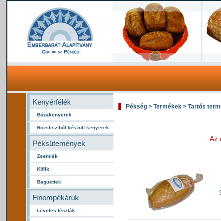
Kenyérfélék
Pékség > Termékek > Tartós ter
Búzakenyerek
Rozslisztből készült kenyerek
Az 
Péksütemények
Zsemlék
Kiflik
Baguettek
Finompékáruk
Leveles tészták