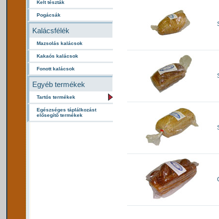
Kelt tészták
Pogácsák
Kalácsfélék
Mazsolás kalácsok
Kakaós kalácsok
Fonott kalácsok
Egyéb termékek
Tartós termékek
Egészséges táplálkozást
elősegítő termékek