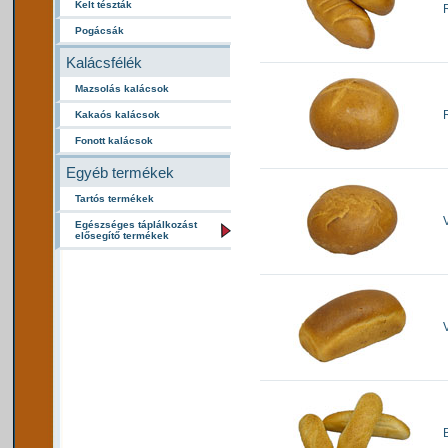
Kelt tészták
Pogácsák
Kalácsfélék
Mazsolás kalácsok
Kakaós kalácsok
Fonott kalácsok
Egyéb termékek
Tartós termékek
Egészséges táplálkozást
elősegítő termékek