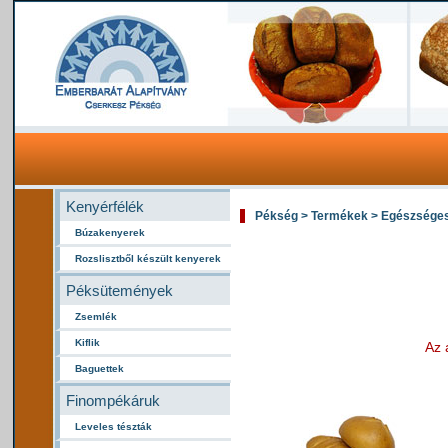
Kenyérfélék
Pékség > Termékek > Egészséges 
Búzakenyerek
Rozslisztből készült kenyerek
Péksütemények
Zsemlék
Kiflik
Az 
Baguettek
Finompékáruk
Leveles tészták