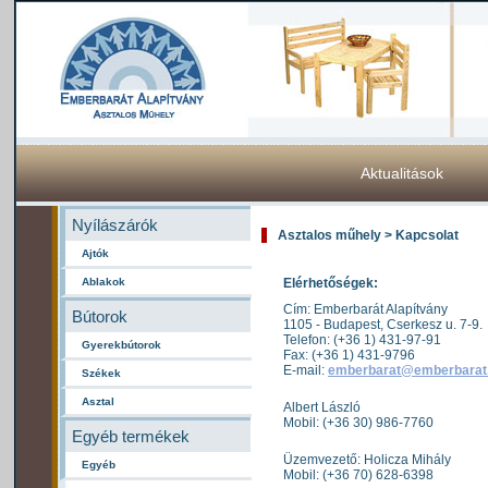
Aktualitások
Nyílászárók
Asztalos műhely > Kapcsolat
Ajtók
Ablakok
Elérhetőségek:
Cím: Emberbarát Alapítvány
Bútorok
1105 - Budapest, Cserkesz u. 7-9.
Telefon: (+36 1) 431-97-91
Gyerekbútorok
Fax: (+36 1) 431-9796
E-mail:
emberbarat@emberbarat
Székek
Asztal
Albert László
Mobil: (+36 30) 986-7760
Egyéb termékek
Üzemvezető: Holicza Mihály
Egyéb
Mobil: (+36 70) 628-6398