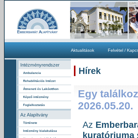
Aktualitások
Felvétel / Kapc
Intézményrendszer
Hírek
Ambulancia
Rehabilitációs Intézet
Átmeneti és Lakóotthon
Egy találko
Képző intézmény
2026.05.20.
Foglalkoztatás
Az Alapítvány
Az
Emberbará
Története
Intézmény kialakulása
kuratóriuma