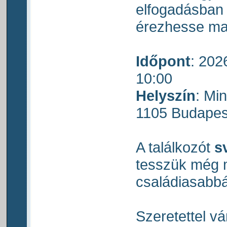
elfogadásban
érezhesse ma
Időpont
: 202
10:00
Helyszín
: Mi
1105 Budapes
A találkozót
s
tesszük még 
családiasabbá
Szeretettel vá