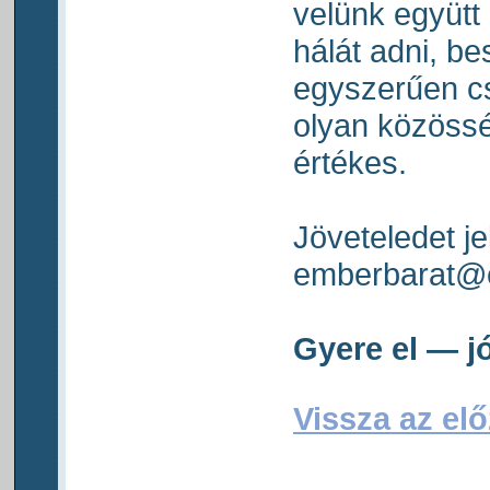
velünk együtt
hálát adni, be
egyszerűen cs
olyan közössé
értékes.
Jöveteledet j
emberbarat@
Gyere el — jó
Vissza az elő