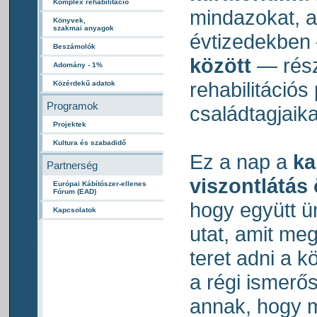
Komplex rehabilitáció
mindazokat, a
Könyvek,
szakmai anyagok
évtizedekbe
Beszámolók
között
— rész
Adomány - 1%
rehabilitációs
Közérdekű adatok
Programok
családtagjaika
Projektek
Kultura és szabadidő
Ez a nap a
ka
Partnerség
viszontlátás
Európai Kábítószer-ellenes
Fórum (EAD)
hogy együtt ü
Kapcsolatok
utat, amit me
teret adni a k
a régi ismerő
annak, hogy m