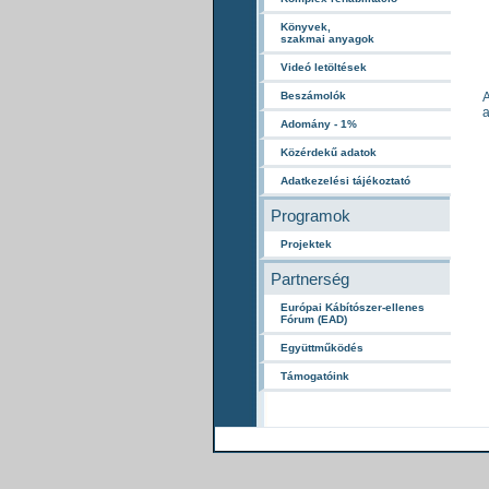
Könyvek,
szakmai anyagok
Videó letöltések
Beszámolók
A
a
Adomány - 1%
Közérdekű adatok
Adatkezelési tájékoztató
Programok
Projektek
Partnerség
Európai Kábítószer-ellenes
Fórum (EAD)
Együttműködés
Támogatóink