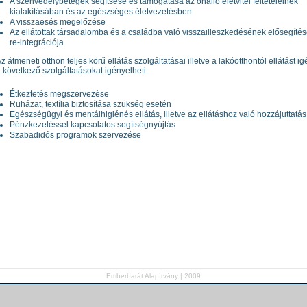
A szenvedélybetegek segítsése és támogatása az önálló életvitel feltételeinek
kialakításában és az egészséges életvezetésben
A visszaesés megelőzése
Az ellátottak társadalomba és a családba való visszailleszkedésének elősegítése
re-integrációja
z átmeneti otthon teljes körű ellátás szolgáltatásai illetve a lakóotthontól ellátást 
 következő szolgáltatásokat igényelheti:
Étkeztetés megszervezése
Ruházat, textília biztosítása szükség esetén
Egészségügyi és mentálhigiénés ellátás, illetve az ellátáshoz való hozzájuttatás
Pénzkezeléssel kapcsolatos segítségnyújtás
Szabadidős programok szervezése
Emberbarát Alapítvány | 2009