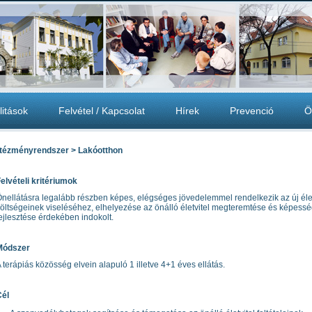
litások
Felvétel / Kapcsolat
Hírek
Prevenció
Ö
ntézményrendszer > Lakóotthon
elvételi kritériumok
nellátásra legalább részben képes, elégséges jövedelemmel rendelkezik az új él
öltségeinek viseléséhez, elhelyezése az önálló életvitel megteremtése és képessé
ejlesztése érdekében indokolt.
Módszer
 terápiás közösség elvein alapuló 1 illetve 4+1 éves ellátás.
Cél