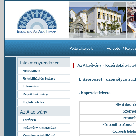
Aktualitások
Felvétel / Kapc
Intézményrendszer
Az Alapítvány > Közérdekű adato
Ambulancia
Rehabilitációs Intézet
I. Szervezeti, személyzeti a
Lakóotthon
- Kapcsolatfelvétel
Képző intézmény
Foglalkoztatás
Hivatalos né
Az Alapítvány
Székhel
Postací
Története
Központi telefonszá
Intézmény kialakulása
Központi telefa
Komplex rehabilitáció