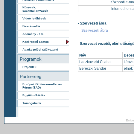
Központi e-mai
Könyvek,
Internet honla
szakmai anyagok
Videó letöltések
- Szervezeti ábra
Beszámolók
Szervezeti ábra
Adomány - 1%
Közérdekű adatok
- Szervezet vezetői, elérhetőség
Adatkezelési tájékoztató
Név
Beosz
Programok
Laczkovszki Csaba
képvi
Projektek
Bereczki Sándor
elnök
Partnerség
Európai Kábítószer-ellenes
Fórum (EAD)
Együttműködés
Támogatóink
Ember