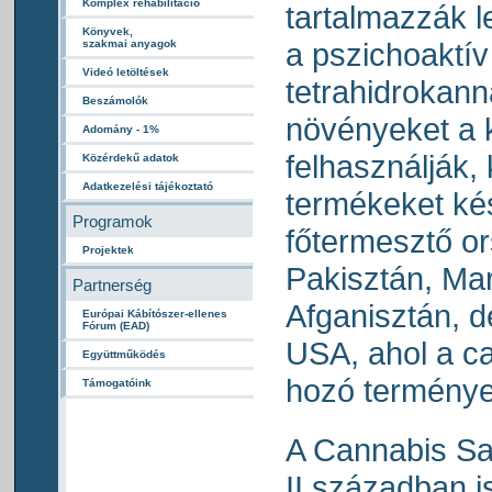
Komplex rehabilitáció
tartalmazzák 
Könyvek,
a pszichoaktív
szakmai anyagok
Videó letöltések
tetrahidrokan
Beszámolók
növényeket a 
Adomány - 1%
felhasználják,
Közérdekű adatok
Adatkezelési tájékoztató
termékeket kés
Programok
főtermesztő o
Projektek
Pakisztán, Mar
Partnerség
Afganisztán, d
Európai Kábítószer-ellenes
Fórum (EAD)
USA, ahol a c
Együttműködés
hozó termények
Támogatóink
A Cannabis Sat
II században i