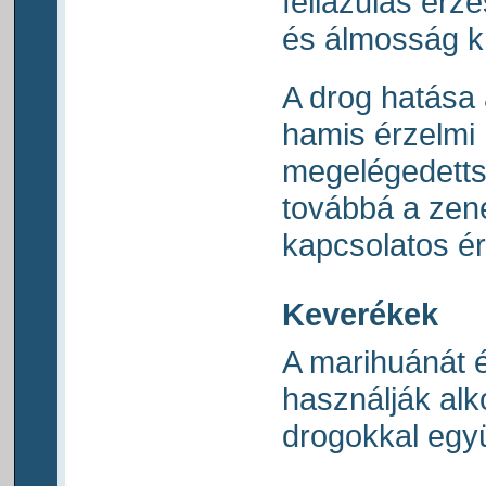
fellazulás ér
és álmosság kí
A drog hatása 
hamis érzelmi
megelégedett
továbbá a zen
kapcsolatos é
Keverékek
A marihuánát 
használják alk
drogokkal együ