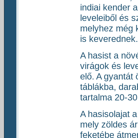
indiai kender 
leveleiből és s
melyhez még 
is keverednek
A hasist a növ
virágok és leve
elő. A gyantát 
táblákba, dara
tartalma 20-30
A hasisolajat a
mely zöldes ár
feketébe átme