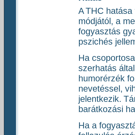
A THC hatása 
módjától, a men
fogyasztás gya
pszichés jellem
Ha csoportosa
szerhatás álta
humorérzék fo
nevetéssel, vi
jelentkezik. 
barátkozási ha
Ha a fogyasztá