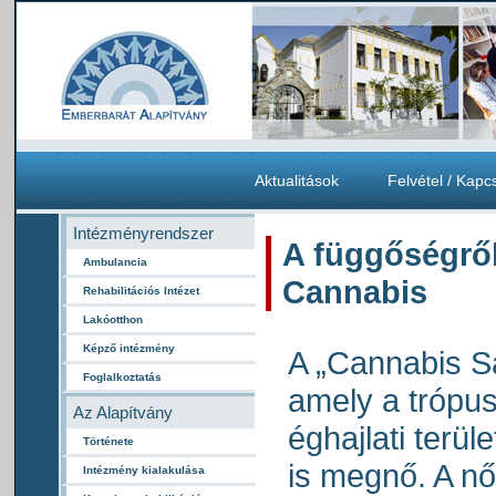
Aktualitások
Felvétel / Kapc
Intézményrendszer
A függőségrő
Ambulancia
Cannabis
Rehabilitációs Intézet
Lakóotthon
Képző intézmény
A „Cannabis S
Foglalkoztatás
amely a trópu
Az Alapítvány
éghajlati terü
Története
is megnő. A 
Intézmény kialakulása