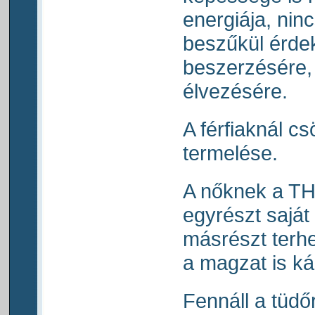
energiája, nin
beszűkül érde
beszerzésére,
élvezésére.
A férfiaknál 
termelése.
A nőknek a TH
egyrészt saját
másrészt terh
a magzat is k
Fennáll a tüdő