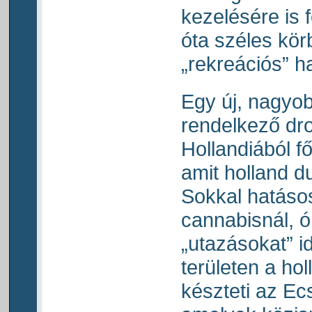
kezelésére is 
óta széles kör
„rekreációs” h
Egy új, nagyo
rendelkező dro
Hollandiából f
amit holland 
Sokkal hatás
cannabisnál, ór
„utazásokat” i
területen a ho
készteti az Ec