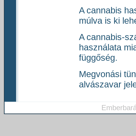
A cannabis has
múlva is ki leh
A cannabis-sz
használata miat
függőség.
Megvonási tün
alvászavar jel
Emberbarát