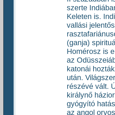
szerte Indiába
Keleten is. In
vallási jelentő
rasztafariánus
(ganja) spiritu
Homérosz is em
az Odüsszeiá
katonái hozták
után. Világsze
részévé vált. Ú
királynő házio
gyógyító hatás
az angol orvos