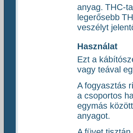
anyag. THC-ta
legerősebb TH
veszélyt jelen
Használat
Ezt a kábítósz
vagy teával eg
A fogyasztás r
a csoportos ha
egymás között
anyagot.
A füvet tisztá