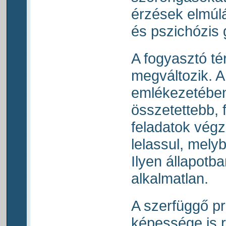
érzések elmúl
és pszichózis 
A fogyasztó té
megváltozik. A
emlékezetében
összetettebb, 
feladatok vég
lelassul, mely
Ilyen állapotb
alkalmatlan.
A szerfüggő 
képessége is r