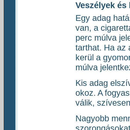
Veszélyek és
Egy adag hat
van, a cigaret
perc múlva jel
tarthat. Ha az 
kerül a gyomo
múlva jelentke
Kis adag elszí
okoz. A fogya
válik, szívese
Nagyobb menny
szorongásokat 