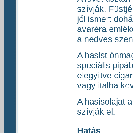
szívják. Füstj
jól ismert doh
avaréra emléke
a nedves széna
A hasist önma
speciális pipá
elegyítve cigar
vagy italba ke
A hasisolajat 
szívják el.
Hatás