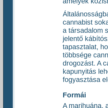
amelyek közis
Általánosságb
cannabist soka
a társadalom 
jelentő kábító
tapasztalat, h
többsége cann
drogozást. A 
kapunyitás le
fogyasztása el
Formái
A marihuána, a