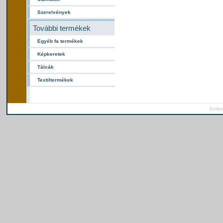
Szerelvények
További termékek
Egyéb fa termékek
Képkeretek
Tálcák
Textiltermékek
Ember