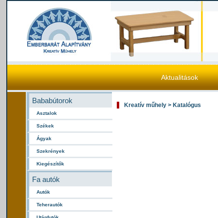
Aktualitások
Bababútorok
Kreatív műhely > Katalógus
Asztalok
Székek
Ágyak
Szekrények
Kiegészítők
Fa autók
Autók
Teherautók
Utánfutók